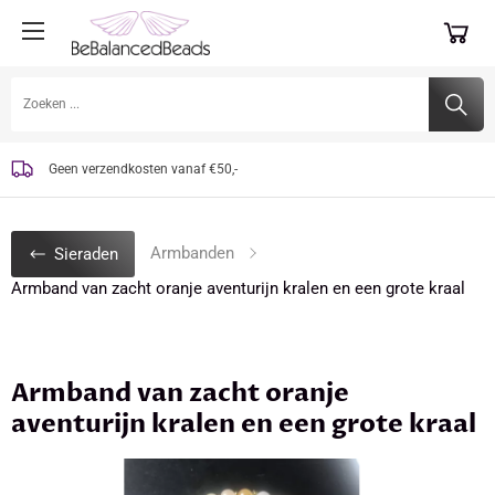
Unieke, handgemaakte sieraden
Laat mij invoelen welke edelsteen bij jou past
Geen verzendkosten vanaf €50,-
Armbanden
Sieraden
Armband van zacht oranje aventurijn kralen en een grote kraal
Armband van zacht oranje
aventurijn kralen en een grote kraal