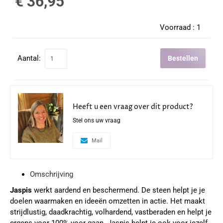
€ 36,95
Voorraad :
1
Aantal:
Bestellen
Heeft u een vraag over dit product?
Stel ons uw vraag
Mail
Omschrijving
Jaspis
werkt aardend en beschermend. De steen helpt je je
doelen waarmaken en ideeën omzetten in actie. Het maakt
strijdlustig, daadkrachtig, volhardend, vastberaden en helpt je
ergens voor 100% voor gaan. Jaspis helpt je ook voor jezelf