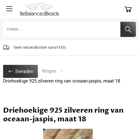
Unieke, handgemaakte sieraden
Laat mij invoelen welke edelsteen bij jou past
Geen verzendkosten vanaf €50,-
Ringen
Sieraden
Driehoekige 925 zilveren ring van oceaan-jaspis, maat 18
Driehoekige 925 zilveren ring van
oceaan-jaspis, maat 18