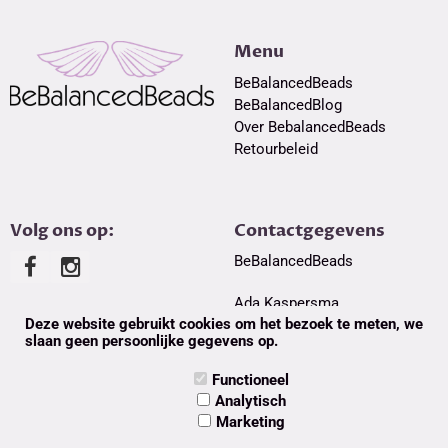
Menu
BeBalancedBeads
BeBalancedBlog
Over BebalancedBeads
Retourbeleid
Volg ons op:
Contactgegevens
BeBalancedBeads
Ada Kaspersma
Mobiel: 06-24428476
Deze website gebruikt cookies om het bezoek te meten, we
slaan geen persoonlijke gegevens op.
E-mail:
akaspersma@gmail.com
Functioneel
Analytisch
Marketing